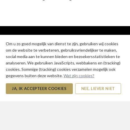
Om u zo goed mogelijk van dienst te zijn, gebruiken wij cookies
Contact
om de website te verbeteren, gebruiksvriendelijker te maken,
social media aan te kunnen bieden en bezoekersstatistieken te
FAB staat voor ‘FABulous’ omdat we niets minder nastreven dan
analyseren. We gebruiken JavaScripts, webbakens en (tracking)
een geweldig resultaat voor u als klant. Maar ook voor ‘Fabriek’, de
cookies. Sommige (tracking) cookies verzamelen mogelijk ook
Caballero Fabriek waar ons designbureau gevestigd is
gegevens buiten deze website.
Wat zijn cookies?
JA, IK ACCEPTEER COOKIES
NEE, LIEVER NIET
0657996440
info@fab21.nl