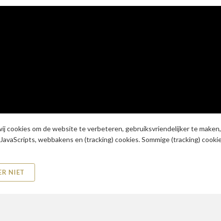
wij cookies om de website te verbeteren, gebruiksvriendelijker te maken
JavaScripts, webbakens en (tracking) cookies. Sommige (tracking) cook
ER NIET
Retourbeleid
|
Algemene v