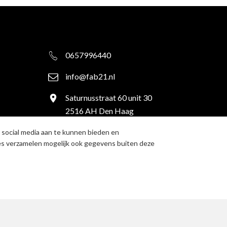
0657996440
info@fab21.nl
Saturnusstraat 60 unit 30
2516 AH Den Haag
, social media aan te kunnen bieden en
ies verzamelen mogelijk ook gegevens buiten deze
oorwaarden
|
Cookies
|
Disclaimer
|
Privacybeleid
|