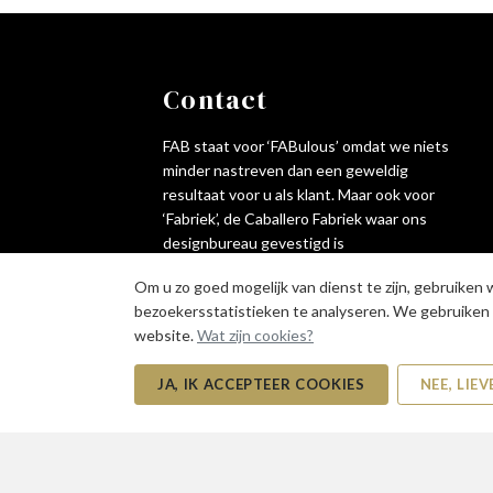
Contact
FAB staat voor ‘FABulous’ omdat we niets
minder nastreven dan een geweldig
resultaat voor u als klant. Maar ook voor
‘Fabriek’, de Caballero Fabriek waar ons
designbureau gevestigd is
Om u zo goed mogelijk van dienst te zijn, gebruiken 
bezoekersstatistieken te analyseren. We gebruiken 
website.
Wat zijn cookies?
JA, IK ACCEPTEER COOKIES
NEE, LIEV
© 2026
FAB21 | Website door
Imade