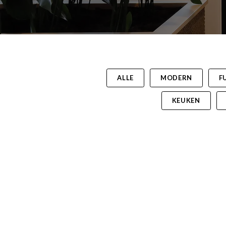
ALLE
MODERN
F
KEUKEN